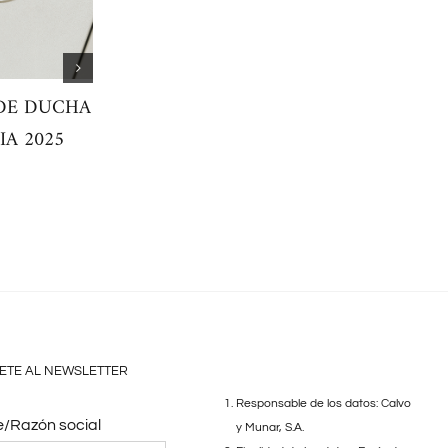
 DE DUCHA
IN WASH® INSPIRA: LA
Tendencias en C
A 2025
REVOLUCIÓN DE LOS
2023
INODOROS
INTELIGENTES
ETE AL NEWSLETTER
Responsable de los datos: Calvo
/Razón social
y Munar, S.A.