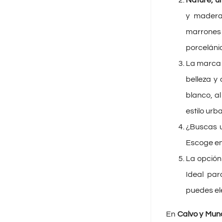
Nature, u
y madera.
marrones 
porceláni
La marca 
belleza y
blanco, al
estilo urb
¿Buscas u
Escoge ent
La opció
Ideal par
puedes el
En
Calvo y Mun