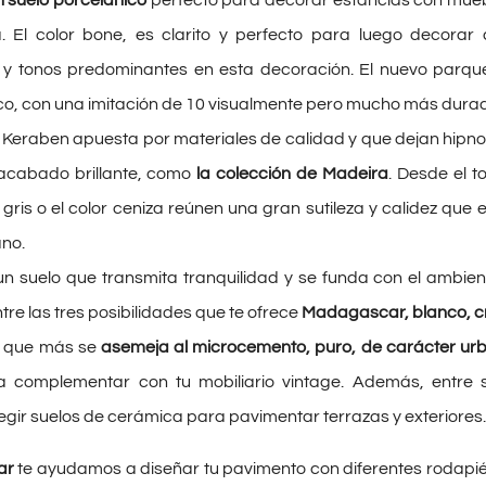
n suelo porcelánico
perfecto para decorar estancias con mueb
 El color bone, es clarito y perfecto para luego decorar
y tonos predominantes en esta decoración. El nuevo parquet
co, con una imitación de 10 visualmente pero mucho más dura
Keraben apuesta por materiales de calidad y que dejan hipno
 acabado brillante, como
la colección de Madeira
. Desde el t
 gris o el color ceniza reúnen una gran sutileza y calidez que
ano.
n suelo que transmita tranquilidad y se funda con el ambient
re las tres posibilidades que te ofrece
Madagascar, blanco, cr
n que más se
asemeja al microcemento, puro, de carácter urb
a complementar con tu mobiliario vintage. Además, entre 
egir suelos de cerámica para pavimentar terrazas y exteriores.
ar
te ayudamos a diseñar tu pavimento con diferentes rodapi