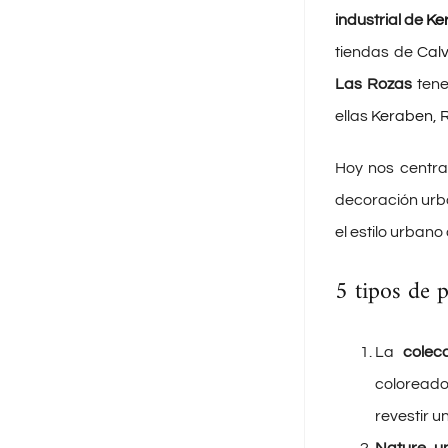
industrial de
Ke
tiendas de
Cal
Las Rozas
tene
ellas
Keraben
,
Hoy nos centra
decoración urba
el estilo urbano
5 tipos de 
La
colec
coloreado
revestir u