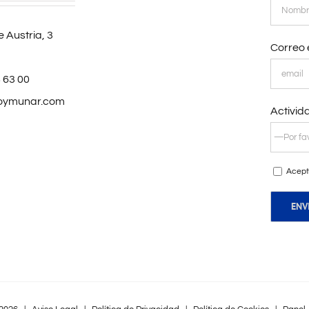
 Austria, 3
Correo 
 63 00
oymunar.com
Activid
Acept