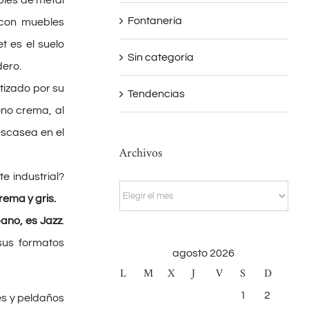
les de metal
Fontanería
 con muebles
 es el suelo
Sin categoría
dero.
tizado por su
Tendencias
ono crema, al
 escasea en el
Archivos
e industrial?
Archivos
ema y gris.
ano, es Jazz
.
sus formatos
agosto 2026
L
M
X
J
V
S
D
1
2
és y peldaños