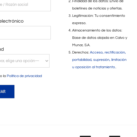
Finalidad de los datos: Envío de
boletines de noticias y ofertas.
Legitimación: Tu consentimiento
electrónico
expreso.
Almacenamiento de los datos:
Base de datos alojada en Calvo y
Munar, S.A.
ad
Derechos:
Acceso, rectificación,
portabilidad, supresión, limitación
u oposición al tratamiento.
.
o la
Política de privacidad