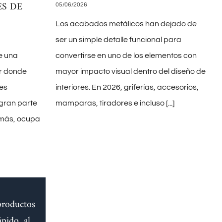
ES DE
05/06/2026
Los acabados metálicos han dejado de
ser un simple detalle funcional para
e una
convertirse en uno de los elementos con
ar donde
mayor impacto visual dentro del diseño de
es
interiores. En 2026, griferías, accesorios,
 gran parte
mamparas, tiradores e incluso
[...]
demás, ocupa
productos
pido, al