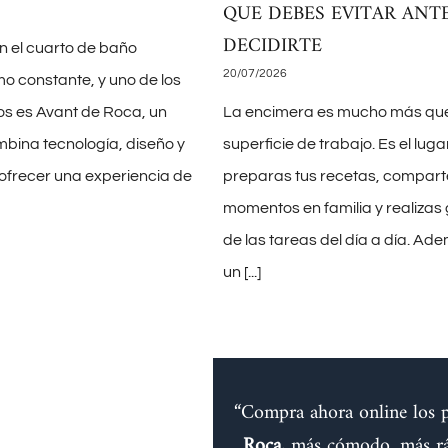
QUE DEBES EVITAR ANT
DECIDIRTE
n el cuarto de baño
20/07/2026
mo constante, y uno de los
os es Avant de Roca, un
La encimera es mucho más qu
bina tecnología, diseño y
superficie de trabajo. Es el lug
 ofrecer una experiencia de
preparas tus recetas, compart
momentos en familia y realizas
de las tareas del día a día. A
un
[...]
“Compra ahora online los 
Roca,
más cómodo, más rá