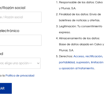
Responsable de los datos: Calvo
/Razón social
y Munar, S.A.
Finalidad de los datos: Envío de
boletines de noticias y ofertas.
Legitimación: Tu consentimiento
electrónico
expreso.
Almacenamiento de los datos:
Base de datos alojada en Calvo y
Munar, S.A.
ad
Derechos:
Acceso, rectificación,
portabilidad, supresión, limitación
u oposición al tratamiento.
.
o la
Política de privacidad