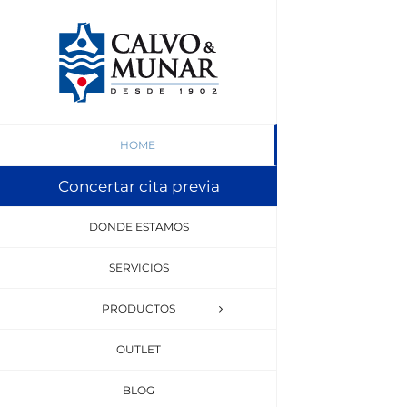
Saltar
al
contenido
HOME
Concertar cita previa
DONDE ESTAMOS
SERVICIOS
PRODUCTOS
OUTLET
BLOG