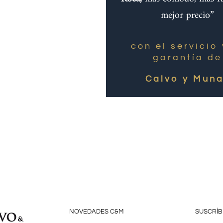
mejor precio”
con el servicio 
garantía de
Calvo y Muna
NOVEDADES C&M
SUSCRÍB