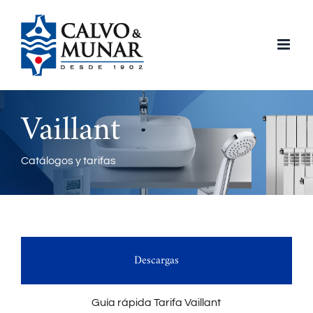
Saltar
al
contenido
Vaillant
Catálogos y tarifas
Descargas
Guía rápida Tarifa Vaillant