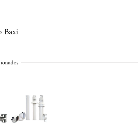
o Baxi
cionados