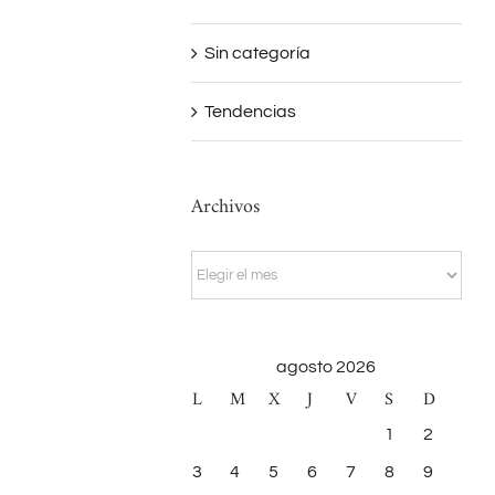
Sin categoría
Tendencias
Archivos
Archivos
agosto 2026
L
M
X
J
V
S
D
1
2
3
4
5
6
7
8
9