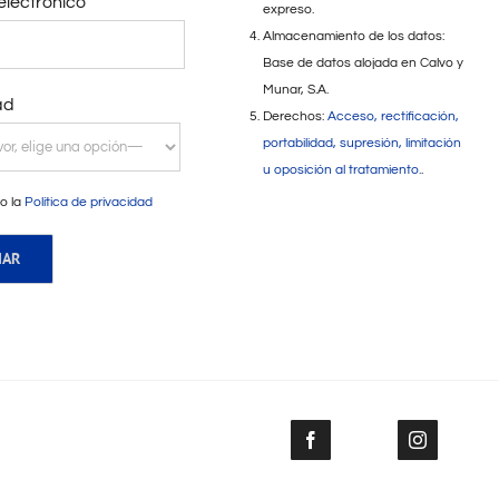
electrónico
expreso.
Almacenamiento de los datos:
Base de datos alojada en Calvo y
Munar, S.A.
ad
Derechos:
Acceso, rectificación,
portabilidad, supresión, limitación
u oposición al tratamiento.
.
o la
Política de privacidad
Facebook
Instagram