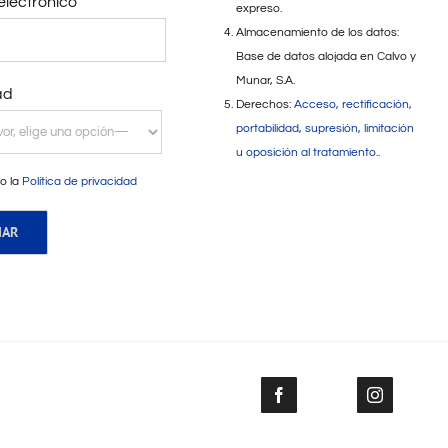
electrónico
expreso.
Almacenamiento de los datos:
Base de datos alojada en Calvo y
Munar, S.A.
ad
Derechos:
Acceso, rectificación,
portabilidad, supresión, limitación
u oposición al tratamiento.
.
o la
Política de privacidad
Facebook
Instagram