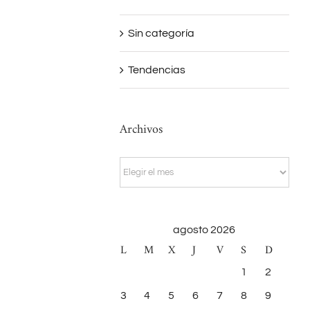
Sin categoría
Tendencias
Archivos
Archivos
agosto 2026
L
M
X
J
V
S
D
1
2
3
4
5
6
7
8
9