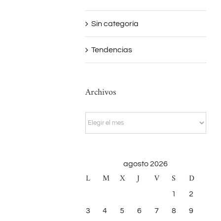
Sin categoría
Tendencias
Archivos
Archivos
agosto 2026
L
M
X
J
V
S
D
1
2
3
4
5
6
7
8
9