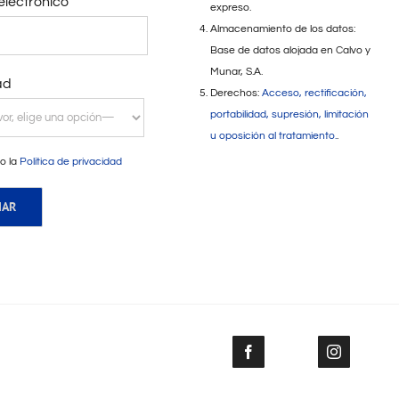
electrónico
expreso.
Almacenamiento de los datos:
Base de datos alojada en Calvo y
Munar, S.A.
ad
Derechos:
Acceso, rectificación,
portabilidad, supresión, limitación
u oposición al tratamiento.
.
o la
Política de privacidad
Facebook
Instagram