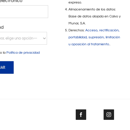
electrónico
expreso.
Almacenamiento de los datos:
Base de datos alojada en Calvo y
Munar, S.A.
ad
Derechos:
Acceso, rectificación,
portabilidad, supresión, limitación
u oposición al tratamiento.
.
o la
Política de privacidad
Facebook
Instagram