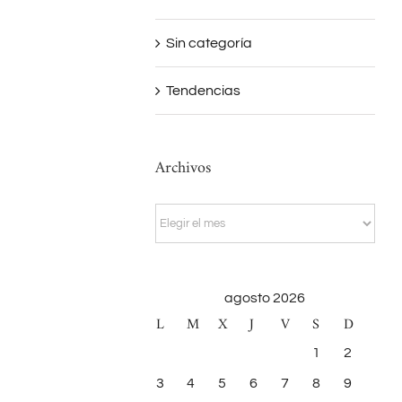
Sin categoría
Tendencias
Archivos
Archivos
agosto 2026
L
M
X
J
V
S
D
1
2
3
4
5
6
7
8
9